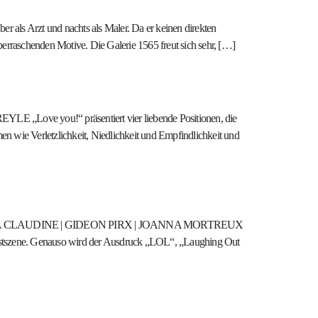
als Arzt und nachts als Maler. Da er keinen direkten
berraschenden Motive. Die Galerie 1565 freut sich sehr, […]
ve you!“ präsentiert vier liebende Positionen, die
 wie Verletzlichkeit, Niedlichkeit und Empfindlichkeit und
 “LOL”: MONA CLAUDINE | GIDEON PIRX | JOANNA MORTREUX
stszene. Genauso wird der Ausdruck „LOL“, „Laughing Out