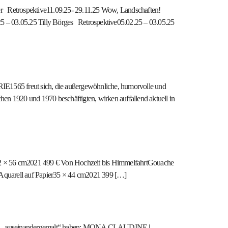
r Retrospektive11.09.25- 29.11.25 Wow, Landschaften!
5 – 03.05.25 Tilly Börges Retrospektive05.02.25 – 03.05.25
IE1565 freut sich, die außergewöhnliche, humorvolle und
schen 1920 und 1970 beschäftigten, wirken auffallend aktuell in
2 × 56 cm2021 499 € Von Hochzeit bis HimmelfahrtGouache
Aquarell auf Papier35 × 44 cm2021 399 […]
ften „auseinandergemalt“ haben: MONA CLAUDINE |