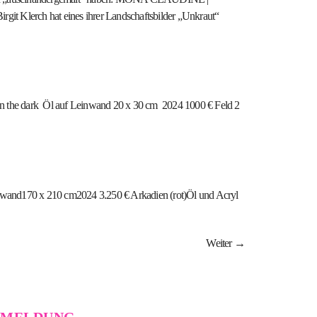
ch hat eines ihrer Landschaftsbilder „Unkraut“
 the dark Öl auf Leinwand 20 x 30 cm 2024 1000 € Feld 2
wand170 x 210 cm2024 3.250 € Arkadien (rot)Öl und Acryl
Weiter
→
NMELDUNG